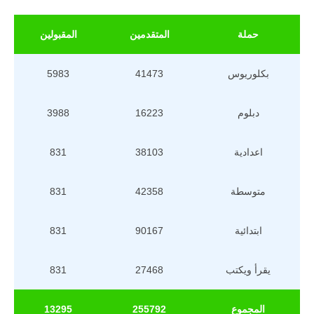
حملة
المتقدمين
المقبولين
بكلوريوس
41473
5983
دبلوم
16223
3988
اعدادية
38103
831
متوسطة
42358
831
ابتدائية
90167
831
يقرأ ويكتب
27468
831
المجموع
255792
13295