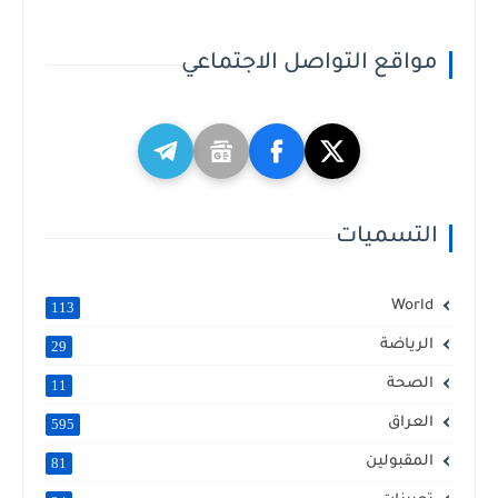
مواقع التواصل الاجتماعي
التسميات
World
113
الرياضة
29
الصحة
11
العراق
595
المقبولين
81