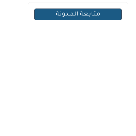
مـتـابـعـة الـمــدونـة