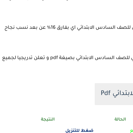
حيث بلغت نسب نجاح اكثر من 91% في الدور الثاني للصف السادس الابتدائي اي بفارق 16% عن بعد نسب نجاح
الوزارة التربية اكدت بأنها "رفعت النتائج الدور الثاني للصف السادس الابتدائي بصيغة pdf و تعلن تدريجيا لجميع
دائي Pdf
الحالة
النتيجة
ع
ضغط للتنزيل