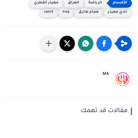
الرياضة
العراق
معيذر القطري
نادي معيذر
همام طارق
iraq
sport
M4
مقالات قد تهمك