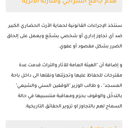
هدم جامع السراجي ومنارته الأثرية
سنتخذ الإجراءات القانونية لحماية الأرث الحضاري الكبير
ضد أي تجاوز إداري أو شخصي يشجّع ويعمل على إلحاق
الضرر بشكل مقصود أو عفوي.
و إضافة أن "الهيئة العامة للآثار والتراث قدمت عدة
مقترحات للحفاظ عليها وتجزئتها ونقلها الى داخل باحة
المسجد" ، و طالب الوزير "الوقفين السني والشيعي"
بالتدخّل والوقوف بحزم ومعاقبة منتسبيها في حالة
السماح لهم بالتجاوز او تزوير الحقائق التاريخية.