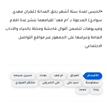
▪️الحبس لمدة ستة أشهر بحق المدانة (غفران مهدي
سوادي) المدعوة بـ "ام فهد" لقيامهما بنشر عدة افلام
وفيديوهات تتضمن أقوال فاحشة ومخلة بالحياء والآداب
العامة وعرضها على الجمهور عبر مواقع التواصل
الاجتماعي.
العراق
ام فهد
بغداد
حسين صجمه
سعلوسة
سيد علي
علي الشريفي
منتظر العبودي
news
iraq