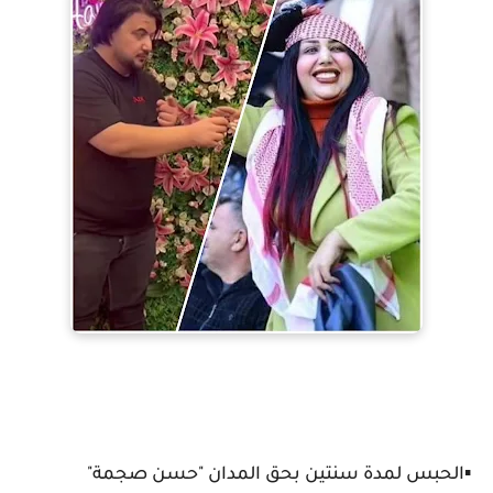
▪️الحبس لمدة سنتين بحق المدان "حسن صجمة"