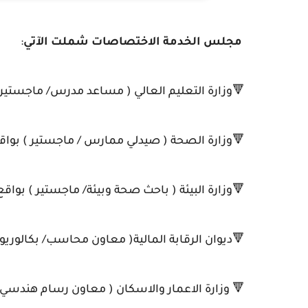
مجلس الخدمة الاختصاصات شملت الآتي
:
🔻وزارة التعليم العالي ( مساعد مدرس/ ماجستير ) بواقع ( 32) 
🔻وزارة الصحة ( صيدلي ممارس / ماجستير ) بواقع( 31) درجة وظي
🔻وزارة البيئة ( باحث صحة وبيئة/ ماجستير ) بواقع ( 87) درجة وظي
🔻ديوان الرقابة المالية( معاون محاسب/ بكالوريوس) بواقع (41
🔻 وزارة الاعمار والاسكان ( معاون رسام هندسي / دبلوم ) بوا