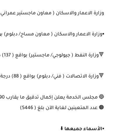
وزارة الاعمار والاسكان ( معاون ماجستير عمراني / ( دبلوم ع
▪️وزارة الاعمار والاسكان ( معاون مساح/ دبلوم) بواقع ( 658) درجة
🔻وزارة النفط ( جيولوجي/ ماجستير) بواقع ( 137) درجة وظيفية .
🔻وزارة الاتصالات ( فني/ دبلوم) بواقع ( 88) درجة وظيفية
🔵 مجلس الخدمة يعلن إكمال تدقيق ما يقارب 90% من الدرجات الحاكمة
🟠 عدد المتعينين لغاية الآن بلغ ( 5446)
▪️
الأسماء جميعها
⬇️