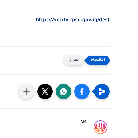
https://verify.fpsc.gov.iq/dest
العراق
M4