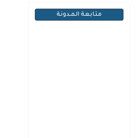
مـتـابـعـة الـمــدونـة