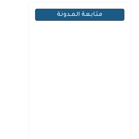
مـتـابـعـة الـمــدونـة