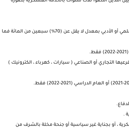
نة للعسكريين اللذين امضوا ثلاث سنوات بالخدمة العسكرية بصورة
4- حائزاً على شهادة الدراسة الإعدادية بفرعيها العلمي أو الأدبي بمعدل لا يقل عن (70%) سبعين من المائة فما
رعيها التجاري أو الصناعي ( سيارات ، كهرباء ، الكترونيك )
رية ، أو بجناية غير سياسية أو جنحة مخلة بالشرف من