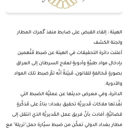
الهيئة : إلقاء القبض على ضابط منفذ گمرك المطار
ولجنة الكشف
أعلنت دائرة التحقيقات في الهيئة عن ضبط مُتَّهمين
بإدخال مواد طبيَّةٍ وأدويةٍ لعلاج السرطان إلى العراق
بصورةٍ مُخالفةٍ للقانون، مُبيّنةً أنَّه تمَّ ضبط تلك المواد
والأدوية.
الدائرة، وفي معرض حديثها عن عمليَّة الضبط التي
نفَّذتها ملاكات مُديريَّة تحقيق بغداد؛ بناءً على مُذكَّرةٍ
قضائيَّةٍ، أفادت بأنَّ فريق عمل المُديريَّة الذي انتقل إلى
مطار بغداد الدولي تمكَّن من ضبط سيَّارة حمل"تريلة" مع