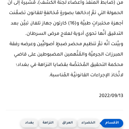
من (ضابط المنفذ وأعضاء لجنة الكشف)، مُشيرةً إلى أنَّ
الحمولة التي تمَّ إدخالها بصورةٍ مُخالفةٍ للقانون تضمَّنت
أجهزة مختبراتٍ طبيَّة و(16) كارتون جهاز تلفاز، تبيَّن بعد
التدقيق أنَّها تحوي أدوية لعلاج مرض السرطان.
وبيَّنت أنَّه تمَّ تنظيم محضر ضبطٍ أصوليٍّين وعرضه رفقة
المبرزات الجرميَّة والمُتَّهمين المضبوطين على قاضي
محكمة التحقيق المُختصَّة بقضايا النزاهة في بغداد؛
لاتِّخاذ الإجراءات القانونيَّـة المُناسبة.
2022/09/13
الخضراء
العراق
النزاهة
بغداد