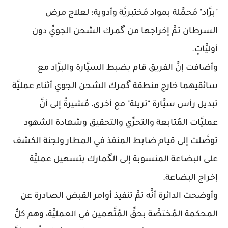
"برَّاد" مُحمَّلة بمواد مُختبريَّة وأدوية؛ لعلاج مرض
السرطان تمَّ إخراجها من گمرك الشحن الجويِّ دون
أوليَّاتٍ.
وأضافت إنَّ الفريق قام بضبط السيَّارة والبرَّاد مع
سائقيهما خارج منطقة گمرك الشحن الجوي أثناء عمليَّة
تبديل رأس سيَّارة "تريلة" مع أخرى، مُشيرةً إلى أنَّ
عمليَّات المُتابعة والتحرِّي والتحقيق وشهادة الشهود
توصَّلت إلى قيام ضابط المنفذ في المطار ولجنة الكشف
على البضاعة المنسوبة إلى الگمارك بتسهيل عمليَّة
إخراج البضاعة.
وأوضحت الدائرة أنَّه تمَّ تنفيذ أوامر القبض الصادرة عن
المحكمة المُختصَّة بحقِّ المُتَّهمين في العمليَّة، وهم كلٌّ