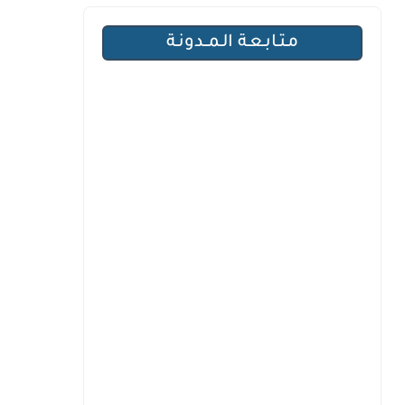
مـتـابـعـة الـمــدونـة