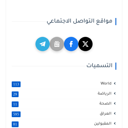
مواقع التواصل الاجتماعي
التسميات
World
113
الرياضة
29
الصحة
11
العراق
595
المقبولين
81