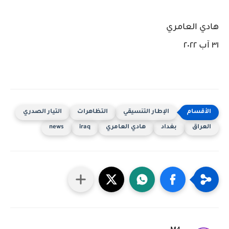
هادي العامري
٣١ آب ٢٠٢٢
الإطار التنسيقي
التظاهرات
التيار الصدري
العراق
بغداد
هادي العامري
iraq
news