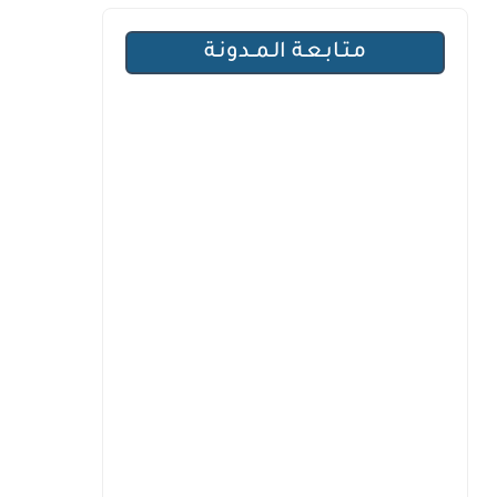
مـتـابـعـة الـمــدونـة