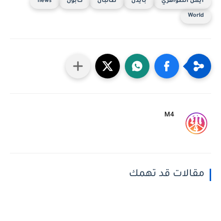
أيمن الظواهري
بايدن
طالبان
كابول
news
World
M4
مقالات قد تهمك