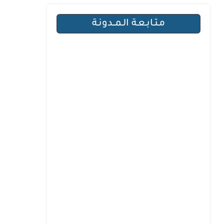
مـتـابـعـة الـمــدونـة