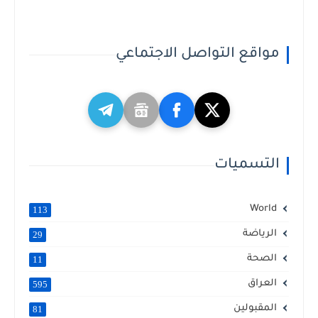
مواقع التواصل الاجتماعي
التسميات
World
113
الرياضة
29
الصحة
11
العراق
595
المقبولين
81