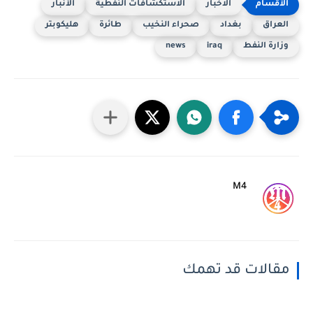
الاخبار
الاستكشافات النفطية
الأنبار
العراق
بغداد
صحراء النخيب
طائرة
هليكوبتر
وزارة النفط
iraq
news
M4
مقالات قد تهمك