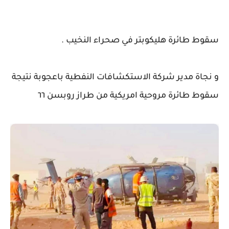
سقوط طائرة هليكوبتر في صحراء النخيب .
و نجاة مدير شركة الاستكشافات النفطية باعجوبة نتيجة
سقوط طائرة مروحية امريكية من طراز روبسن ٦٦