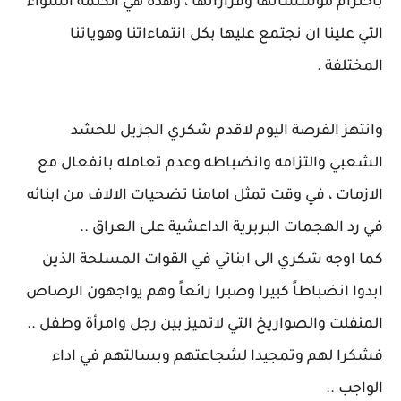
باحترام مؤسساتها وقراراتها ، وهذه هي الكلمة السواء
التي علينا ان نجتمع عليها بكل انتماءاتنا وهوياتنا
المختلفة .
وانتهز الفرصة اليوم لاقدم شكري الجزيل للحشد
الشعبي والتزامه وانضباطه وعدم تعامله بانفعال مع
الازمات ، في وقت تمثل امامنا تضحيات الالاف من ابنائه
في رد الهجمات البربرية الداعشية على العراق ..
كما اوجه شكري الى ابنائي في القوات المسلحة الذين
ابدوا انضباطاً كبيرا وصبرا رائعاً وهم يواجهون الرصاص
المنفلت والصواريخ التي لاتميز بين رجل وامرأة وطفل ..
فشكرا لهم وتمجيدا لشجاعتهم وبسالتهم في اداء
الواجب ..