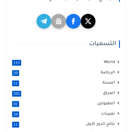
التسميات
World
113
الرياضة
29
الصحة
11
العراق
595
المقبولين
81
تعيينات
34
نتائج الدور الأول
11