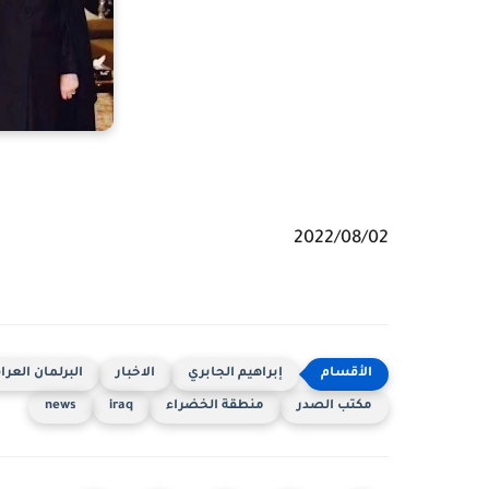
2022/08/02
إبراهيم الجابري
الاخبار
البرلمان العرا
مكتب الصدر
منطقة الخضراء
iraq
news