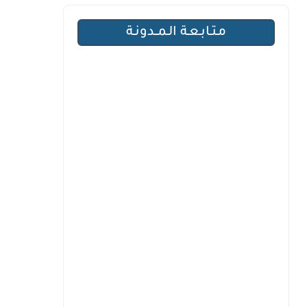
مـتـابـعـة الـمــدونـة