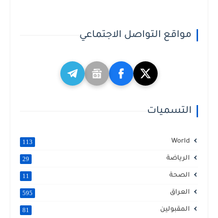
مواقع التواصل الاجتماعي
التسميات
World
113
الرياضة
29
الصحة
11
العراق
595
المقبولين
81