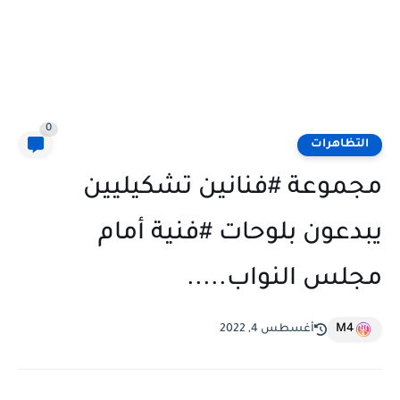
0
التظاهرات
مجموعة #فنانين تشكيليين
يبدعون بلوحات #فنية أمام
مجلس النواب.....
M4
أغسطس 4, 2022