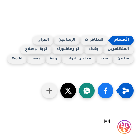
التظاهرات
الرسامين
العراق
المتظاهرين
بغداد
ثوار عاشوراء
ثورة الإصلاح
فنانين
فنية
مجلس النواب
iraq
news
World
M4