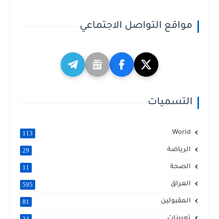
مواقع التواصل الاجتماعي
التسميات
World
113
الرياضة
29
الصحة
11
العراق
595
المقبولين
81
تعيينات
34