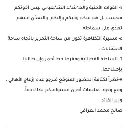
٤- القوات الأمنية والحـ*شـ*ـد الشـ*ـعبـ•ــي ليس أخوتكم
فحسب بل هم منكم وفيكم وإليكم. والتعدّي عليهم
تعدّي على سماحته.
٥- مسيرة التظاهرة تكون من ساحة التحرير باتجاه ساحة
الاحتفالات .
٦- السلطة القضائية ومقرها خط أحمر وإن طالبنا
بإصلاحها.
٧-نظراً لكثافة الحضور المتوقع فنرجو عدم إزعاج الأهالي .
ومع وجود تعليمات أخرى فسنوافيكم بها لاحقاً.
وزير القائد
صالح محمد العراقي