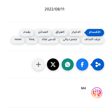
2022/08/11
الاخبار
العراق
المدائن
بغداد
جرف النداف
جسر ديالى
كدس عتاد
iraq
news
M4