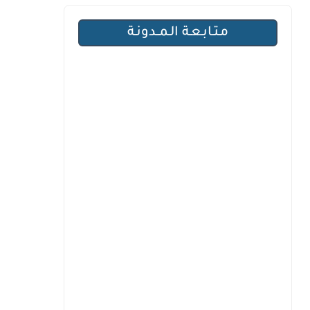
مـتـابـعـة الـمــدونـة