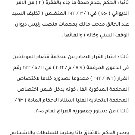
ثانيا : الحكم بعدم صحة ما جاء بالفقرة ( ٢ ) من الامر
الديواني ( ٤٥٠ ) في ٦ / ٣ / ٢٠٢٢ المتضمن ( تكليف السيد
عبد الخالق مدحت مالك بمهمات منصب رئيس ديوان
الوقف السني وكالة ) والغائها .
ثالثا : اعتبار القرار الصادر من محكمة قضاء الموظفين
في الدعوى المرقمة ( ٨١٩ / م / ٢٠٢٢ ) في ١١ / ٥ / ٢٠٢٢ رقم
القرار ( ١١٧٦ / ٢٠٢٢ ) معدوما لصدوره خلافا لاختصاص
المحكمة المذكورة انفا ، كونه يدخل ضمن اختصاص
المحكمة الاتحادية العليا استنادا لاحكام المادة ( ٩٣ /
ثالثا ) من دستور جمهورية العراق لعام ٢٠٠٥ .
وصدر الحكم بالاتفاق باتا وملزما للسلطات والاشخاص