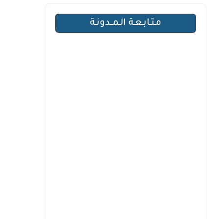
مـتـابـعـة الـمــدونـة