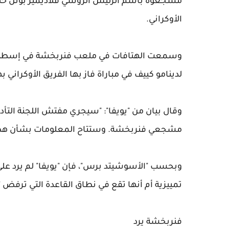
مشجعوه باسم الرئيس الروسي فلاديمير بوتن خلال 
الأوكراني.
وسمعت الهتافات في ملعب فنربخشة في إسطنبول
لدينامو كييف في مباراة فاز بها الفريق الأوكراني
وقال بيان من "يويفا": "سيجري مفتش اللجنة التأد
مشجعي فنربخشة. وستتاح المعلومات بشأن هذه ا
وبحسب "الأسوشيتد برس"، فإن "يويفا" لم يرد عل
تمييزية أم أنها تقع في نطاق القاعدة التي ترفض 
فنربخشة يرد