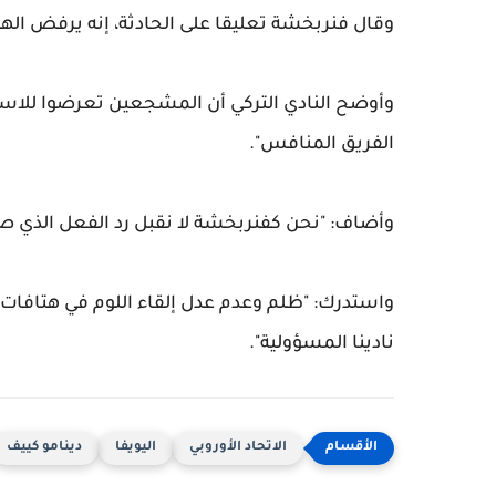
وقال فنربخشة تعليقا على الحادثة، إنه يرفض الهتاف
وأوضح النادي التركي أن المشجعين تعرضوا للاست
الفريق المنافس".
وأضاف: "نحن كفنربخشة لا نقبل رد الفعل الذي ص
واستدرك: "ظلم وعدم عدل إلقاء اللوم في هتافات
نادينا المسؤولية".
الاتحاد الأوروبي
اليويفا
دينامو كييف