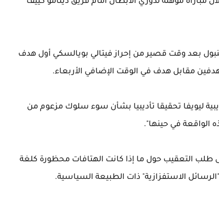
مباراة مؤهلة لدوري الأبطال أمام فريق دينامو كييف
 بعد وقت قصير من إحراز فيتالي بويالسكي أول هدف
 بهدفين مقابل هدف في الوقت الإضافي الأربعاء.
يبية ليويفا تحقيقا تأديبيا بشأن سوء سلوك مزعوم من
لواقعة في حينها".
ى طلب التعقيب حول ما إذا كانت الهتافات محظورة كلغة
"الرسائل الاستفزازية" ذات الطبيعة السياسية.