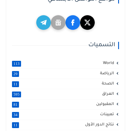
التسميات
World
113
الرياضة
29
الصحة
11
العراق
595
المقبولين
81
تعيينات
34
نتائج الدور الأول
11