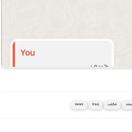
ند
مكتب
iraq
news