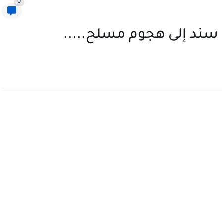
0
ند إلى هجوم مسلح.....