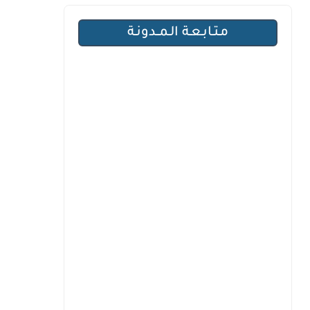
مـتـابـعـة الـمــدونـة